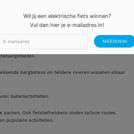
Wil jij een elektrische fiets winnen?
dsen nauwelijks worden genoemd.
Vul dan hier je e-mailadres in!
 natuurgebieden.
wekkende bergketens en heldere rivieren wisselen elkaar
oor buitenactiviteiten.
 parken. Ook fietsliefhebbers vinden talloze routes.
 populaire activiteiten.