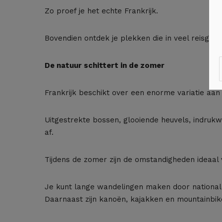
Zo proef je het echte Frankrijk.
Bovendien ontdek je plekken die in veel reisgi
De natuur schittert in de zomer
Frankrijk beschikt over een enorme variatie aan
Uitgestrekte bossen, glooiende heuvels, indruk
af.
Tijdens de zomer zijn de omstandigheden ideaal v
Je kunt lange wandelingen maken door nationale
Daarnaast zijn kanoën, kajakken en mountainbiken