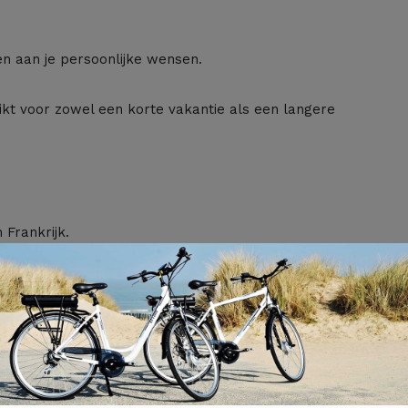
en aan je persoonlijke wensen.
ikt voor zowel een korte vakantie als een langere
 Frankrijk.
gezellige pleinen zorgen voor een warme sfeer. Daarnaast
s zijn op hun streek.
n kop koffie op een terras. Bezoek een kleine bakker of