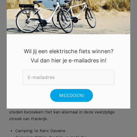
ligt. Bijzonder is dat Mont Saint-Michel bij vloed alleen te
bereiken is via de verhoogde weg. De omliggende baai staat
op de wereld erfgoedlijst van Unesco, dus er valt genoeg te
beleven!
Camping Balcon de la Baie
Camping Haliotis – les Portes du Mont Sai
Camping le Semaphore
Wil jij een elektrische fiets winnen?
Rhône-Alpes
Vul dan hier je e-mailadres in!
In de grootste regio van Frankrijk in het oosten, grenzend
aan Zwitserland en Italië, Rhône-Alpes, kunnen legio
activiteiten worden beoefend. Stadsliefhebbers halen hun
hart op in het bruisende Lyon. In de Alpen vindt men de
Mont Blanc, waar iedereen zijn of haar ogen uit zal kijken.
Skiën in het najaar, natuurwandelingen maken of bruisende
steden bezoeken: het kan allemaal in deze veelzijdige
streek van Frankrijk.
Camping: le Ranc Davaine