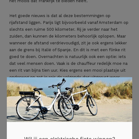
het moois dat Frankrijk te bieden heeft.
Het goede nieuws is dat al deze bestemmingen op
rijafstand liggen. Parijs ligt bijvoorbeeld vanaf Amsterdam op
slechts een ruime 500 kilometer. Rij je verder naar het
zuiden, dan kunnen de kilometers behoorlijk oplopen. Maar
wanneer de afstand verdrievoudigd, zit je ook ergens lekker
aan de grens bij Italië of Spanje. En dit is met een flinke rit
goed te doen. Overnachten is natuurlijk ook een optie: iets
dat veel mensen doen. Vaak is de chauffeur redelijk moe na
een rit van bijna tien uur. Kies ergens een mooi plaatsje uit
onderweg en zet je reis de volgende dag uitgerust weer
×
voort. Je kunt natuurlijk ook met meerdere mensen rijden;
het is maar net wat je persoonlijke voorkeur is. Met een
autovakantie kan het allemaal en zit je nergens aan vast!
Parijs, Lyon en Bordeaux
Omdat Frankrijk een land is met een oppervlakte van maar
liefst 674.843 km², zijn de richtingen die je uit kunt