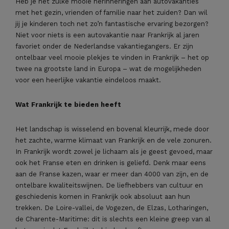
Heb je net zulke mooie herinneringen aan autovakanties
met het gezin, vrienden of familie naar het zuiden? Dan wil
jij je kinderen toch net zo’n fantastische ervaring bezorgen?
Niet voor niets is een autovakantie naar Frankrijk al jaren
favoriet onder de Nederlandse vakantiegangers. Er zijn
ontelbaar veel mooie plekjes te vinden in Frankrijk – het op
twee na grootste land in Europa – wat de mogelijkheden
voor een heerlijke vakantie eindeloos maakt.
Wat Frankrijk te bieden heeft
Het landschap is wisselend en bovenal kleurrijk, mede door
het zachte, warme klimaat van Frankrijk en de vele zonuren.
In Frankrijk wordt zowel je lichaam als je geest gevoed, maar
ook het Franse eten en drinken is geliefd. Denk maar eens
aan de Franse kazen, waar er meer dan 4000 van zijn, en de
ontelbare kwaliteitswijnen. De liefhebbers van cultuur en
geschiedenis komen in Frankrijk ook absoluut aan hun
trekken. De Loire-vallei, de Vogezen, de Elzas, Lotharingen,
de Charente-Maritime: dit is slechts een kleine greep van al