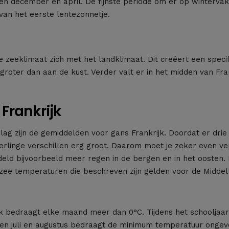
en december en april. De fijnste periode om er op wintervak
 van het eerste lentezonnetje.
 zeeklimaat zich met het landklimaat. Dit creëert een speci
roter dan aan de kust. Verder valt er in het midden van Fra
Frankrijk
g zijn de gemiddelden voor gans Frankrijk. Doordat er drie 
derlinge verschillen erg groot. Daarom moet je zeker even ve
ddeld bijvoorbeeld meer regen in de bergen en in het oosten
zee temperaturen die beschreven zijn gelden voor de Middel
 bedraagt elke maand meer dan 0°C. Tijdens het schooljaar v
 juli en augustus bedraagt de minimum temperatuur ongevee