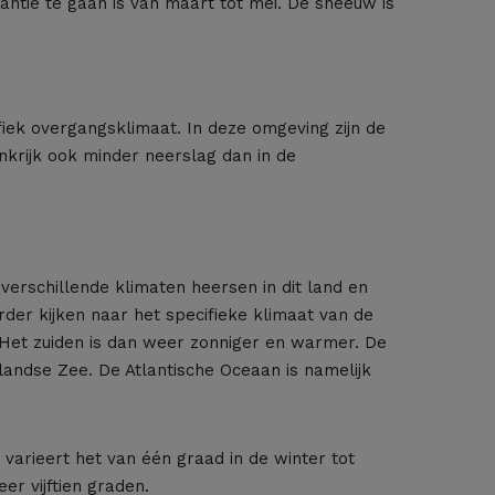
antie te gaan is van maart tot mei. De sneeuw is
fiek overgangsklimaat. In deze omgeving zijn de
nkrijk ook minder neerslag dan in de
verschillende klimaten heersen in dit land en
rder kijken naar het specifieke klimaat van de
. Het zuiden is dan weer zonniger en warmer. De
landse Zee. De Atlantische Oceaan is namelijk
arieert het van één graad in de winter tot
r vijftien graden.