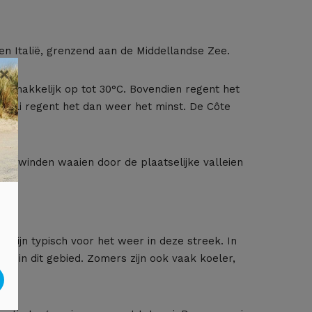
 en Italië, grenzend aan de Middellandse Zee.
×
gemakkelijk op tot 30°C. Bovendien regent het
In juli regent het dan weer het minst. De Côte
ze winden waaien door de plaatselijke valleien
 zijn typisch voor het weer in deze streek. In
er in dit gebied. Zomers zijn ook vaak koeler,