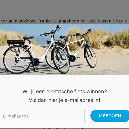
e terug in zuidoost Frankrijk langsheen de kust tussen Spanje
erkend voor dit klimaat. De temperatuur loopt in de zomer 
n Frankrijk. De meeste neerslag valt in het voor- en najaar. 
k.
ook enkele typische winden zoals de mistral en de autan. De
Wil jij een elektrische fiets winnen?
ranse Alpen en de Pyreneeën. Koude winters en veel neerslag
Vul dan hier je e-mailadres in!
d van pas komt voor de skiërs. De lente begint doorgaans lat