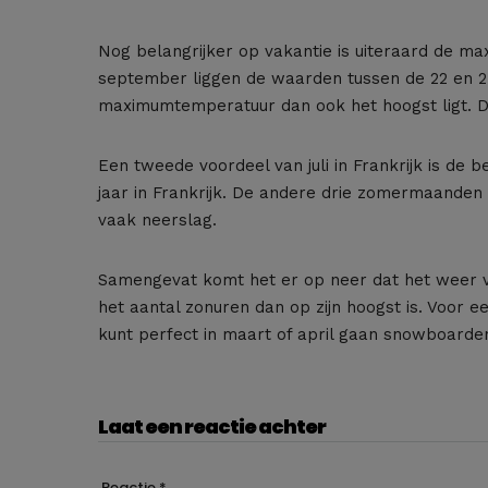
Nog belangrijker op vakantie is uiteraard de ma
september liggen de waarden tussen de 22 en 27°C
maximumtemperatuur dan ook het hoogst ligt. De
Een tweede voordeel van juli in Frankrijk is de
jaar in Frankrijk. De andere drie zomermaanden 
vaak neerslag.
Samengevat komt het er op neer dat het weer van
het aantal zonuren dan op zijn hoogst is. Voor 
kunt perfect in maart of april gaan snowboarde
Laat een reactie achter
Reactie
*