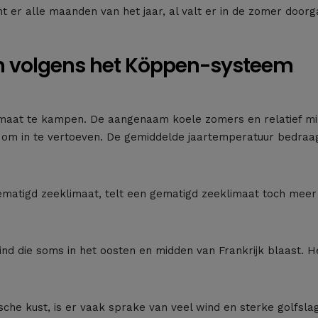
t er alle maanden van het jaar, al valt er in de zomer door
en volgens het Köppen-systeem
limaat te kampen. De aangenaam koele zomers en relatief mil
 in te vertoeven. De gemiddelde jaartemperatuur bedraagt
ematigd zeeklimaat, telt een gematigd zeeklimaat toch meer 
ind die soms in het oosten en midden van Frankrijk blaast. H
ische kust, is er vaak sprake van veel wind en sterke golfsla