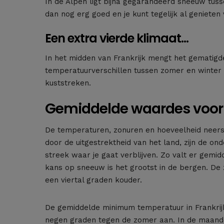
In de Alpen ligt bijna gegarandeerd sneeuw tuss
dan nog erg goed en je kunt tegelijk al genieten
Een extra vierde klimaat…
In het midden van Frankrijk mengt het gematigde
temperatuurverschillen tussen zomer en winter g
kuststreken.
Gemiddelde waardes voor 
De temperaturen, zonuren en hoeveelheid neersla
door de uitgestrektheid van het land, zijn de on
streek waar je gaat verblijven. Zo valt er gemi
kans op sneeuw is het grootst in de bergen. De 
een viertal graden kouder.
De gemiddelde minimum temperatuur in Frankrijk
negen graden tegen de zomer aan. In de maanden