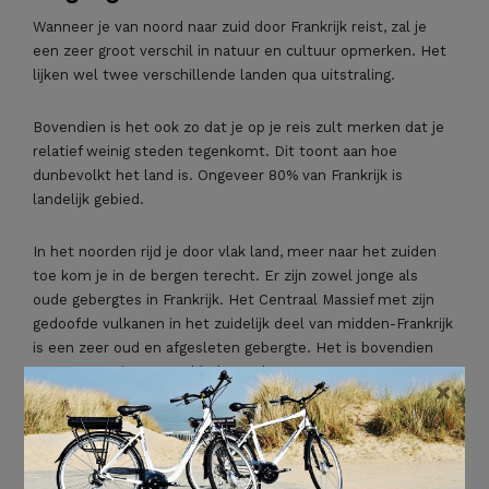
Wanneer je van noord naar zuid door Frankrijk reist, zal je
een zeer groot verschil in natuur en cultuur opmerken. Het
lijken wel twee verschillende landen qua uitstraling.
Bovendien is het ook zo dat je op je reis zult merken dat je
relatief weinig steden tegenkomt. Dit toont aan hoe
dunbevolkt het land is. Ongeveer 80% van Frankrijk is
landelijk gebied.
In het noorden rijd je door vlak land, meer naar het zuiden
toe kom je in de bergen terecht. Er zijn zowel jonge als
oude gebergtes in Frankrijk. Het Centraal Massief met zijn
gedoofde vulkanen in het zuidelijk deel van midden-Frankrijk
is een zeer oud en afgesleten gebergte. Het is bovendien
een erg mooi natuurgebied. De Alpen, Jura en Pyreneeën
×
zijn de jonge gebergtes van het land. Ook hier is de natuur
prachtig.
Wanneer je niet van bergen houdt, is de kust misschien wel