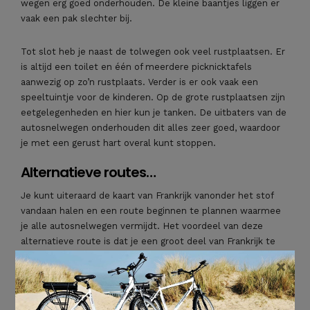
wegen erg goed onderhouden. De kleine baantjes liggen er
vaak een pak slechter bij.
Tot slot heb je naast de tolwegen ook veel rustplaatsen. Er
is altijd een toilet en één of meerdere picknicktafels
aanwezig op zo’n rustplaats. Verder is er ook vaak een
speeltuintje voor de kinderen. Op de grote rustplaatsen zijn
eetgelegenheden en hier kun je tanken. De uitbaters van de
autosnelwegen onderhouden dit alles zeer goed, waardoor
je met een gerust hart overal kunt stoppen.
Alternatieve routes…
Je kunt uiteraard de kaart van Frankrijk vanonder het stof
vandaan halen en een route beginnen te plannen waarmee
je alle autosnelwegen vermijdt. Het voordeel van deze
alternatieve route is dat je een groot deel van Frankrijk te
zien krijgt. Je komt dan op plaatsen waar je anders nooit zou
×
passeren en kunt echt de sfeer van het land opsnuiven. Het
grote nadeel is de tijd: je zult er veel langer over doen om
op je uiteindelijke bestemming aan te komen. Hierdoor