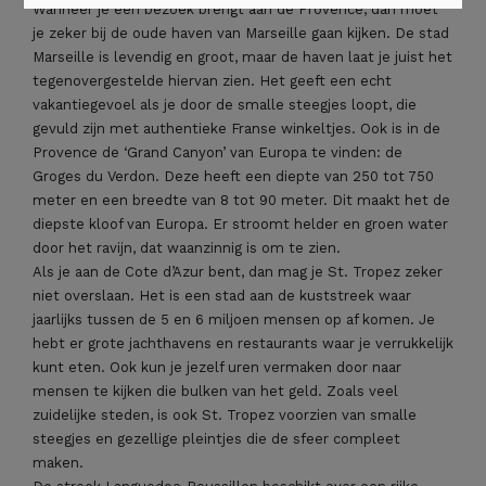
Wanneer je een bezoek brengt aan de Provence, dan moet
je zeker bij de oude haven van Marseille gaan kijken. De stad
Marseille is levendig en groot, maar de haven laat je juist het
tegenovergestelde hiervan zien. Het geeft een echt
vakantiegevoel als je door de smalle steegjes loopt, die
gevuld zijn met authentieke Franse winkeltjes. Ook is in de
Provence de ‘Grand Canyon’ van Europa te vinden: de
Groges du Verdon. Deze heeft een diepte van 250 tot 750
meter en een breedte van 8 tot 90 meter. Dit maakt het de
diepste kloof van Europa. Er stroomt helder en groen water
door het ravijn, dat waanzinnig is om te zien.
Als je aan de Cote d’Azur bent, dan mag je St. Tropez zeker
niet overslaan. Het is een stad aan de kuststreek waar
jaarlijks tussen de 5 en 6 miljoen mensen op af komen. Je
hebt er grote jachthavens en restaurants waar je verrukkelijk
kunt eten. Ook kun je jezelf uren vermaken door naar
mensen te kijken die bulken van het geld. Zoals veel
zuidelijke steden, is ook St. Tropez voorzien van smalle
steegjes en gezellige pleintjes die de sfeer compleet
maken.