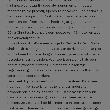
De streek Languedoc-Roussillon beschikt over een rijke
historie, wat natuurlijk speciale monumenten met zich
meebrengt, die prachtig zijn om te bezoeken. Een daarvan is
het bekende aquaduct Pont du Gard, waar ieder jaar veel
toeristen op af komen. Het heeft 15 jaar geduurd voordat dit
bouwwerk afgerond was, en dit was ongeveer in het jaartal
60 na Christus. Het heeft een hoogte van 49 meter en ziet
er overweldigend uit.
In de streek Midi-Pyrénées kun je La Grotte du Pech Merle
vinden. Dit is een grot in de vallei van de rivier Célé. De grot
is zo’n twee kilometer lang en binnen zijn er prehistorische
rotstekeningen te vinden. Veel toeristen zien dit als een
enorm bijzondere ervaring. De meeste dingen zijn
tegenwoordig nog steeds te herkennen, en je vindt er ook
versteende voetafdrukken.
De streek Aquitaine heeft cultuur in overvloed. De streek
heeft een rijke historie, en deze is onder andere te
bewonderen in de musea van Pau. Daarnaast is het oude
havenstadje Bayonne erg mooi om een keer gezien te
hebben. Je ziet overal de bijzondere architectuur met sterk
Baskische invloeden terug. Bordeaux is ook een geweldige