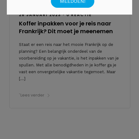
26 JANUARI 2023
•
0 REACTIE
Koffer inpakken voor je reis naar
Frankrijk? Dit moet je meenemen
Staat er een reis naar het mooie Frankrijk op de
planning? Een belangrijk onderdeel van de
voorbereiding op je vakantie, is het inpakken van je
spullen. Met alle benodigdheden in je koffer ga je
vast een onvergetelijke vakantie tegemoet. Maar
[…]
`Lees verder