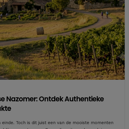
se Nazomer: Ontdek Authentieke
ukte
einde. Toch is dit juist een van de mooiste momenten