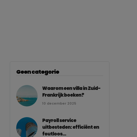
Geen categorie
Waarom een villa in Zuid-
Frankrijk boeken?
10 december 2025
Payroll service
uitbesteden: efficiënt en
foutloos...