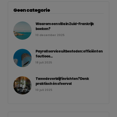
Geen categorie
Waarom een villa in Zuid-Frankrijk
boeken?
10 december 2025
Payroll service uitbesteden: efficiënt en
foutloos...
18 juli 2025
Tweede verblijf inrichten? Denk
praktisch én sfeervol
10 juli 2025