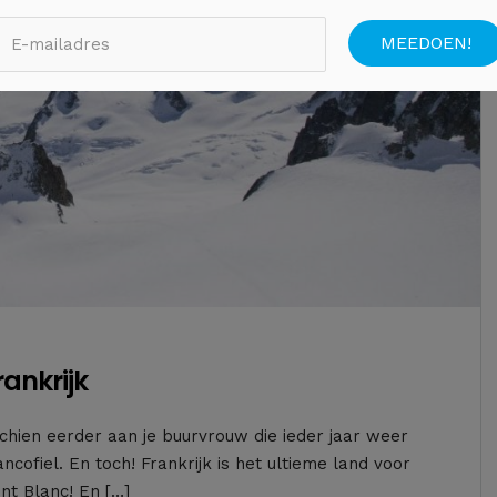
rankrijk
schien eerder aan je buurvrouw die ieder jaar weer
cofiel. En toch! Frankrijk is het ultieme land voor
nt Blanc! En […]