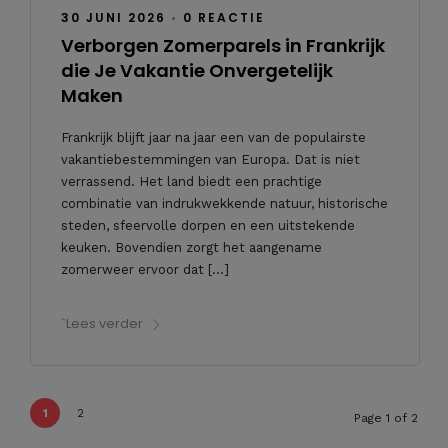
30 JUNI 2026
•
0 REACTIE
Verborgen Zomerparels in Frankrijk
die Je Vakantie Onvergetelijk
Maken
Frankrijk blijft jaar na jaar een van de populairste
vakantiebestemmingen van Europa. Dat is niet
verrassend. Het land biedt een prachtige
combinatie van indrukwekkende natuur, historische
steden, sfeervolle dorpen en een uitstekende
keuken. Bovendien zorgt het aangename
zomerweer ervoor dat […]
`Lees verder
1
2
Page 1 of 2