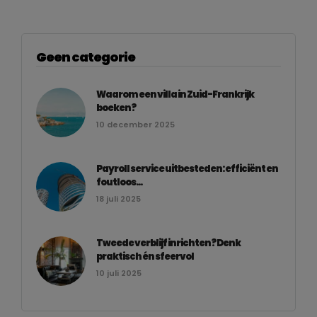
Geen categorie
Waarom een villa in Zuid-Frankrijk
boeken?
10 december 2025
Payroll service uitbesteden: efficiënt en
foutloos...
18 juli 2025
Tweede verblijf inrichten? Denk
praktisch én sfeervol
10 juli 2025