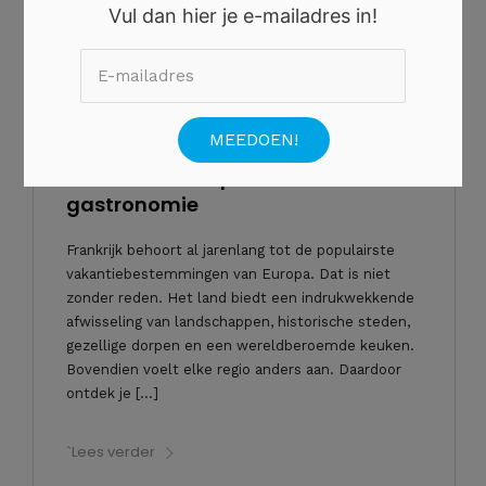
Vul dan hier je e-mailadres in!
9 JULI 2026
•
0 REACTIE
Zomers genieten in Frankrijk met
charmante dorpen, natuur en
gastronomie
Frankrijk behoort al jarenlang tot de populairste
vakantiebestemmingen van Europa. Dat is niet
zonder reden. Het land biedt een indrukwekkende
afwisseling van landschappen, historische steden,
gezellige dorpen en een wereldberoemde keuken.
Bovendien voelt elke regio anders aan. Daardoor
ontdek je […]
`Lees verder