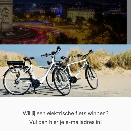
 aan Parijs?
Wil jij een elektrische fiets winnen?
wil je van tevoren natuurlijk alvast uitzoeken wat je
Vul dan hier je e-mailadres in!
is een geweldige en grote stad, waardoor er veel te zien