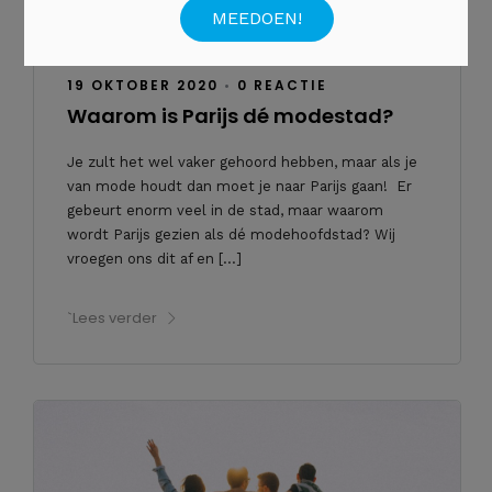
19 OKTOBER 2020
•
0 REACTIE
Waarom is Parijs dé modestad?
Je zult het wel vaker gehoord hebben, maar als je
van mode houdt dan moet je naar Parijs gaan! Er
gebeurt enorm veel in de stad, maar waarom
wordt Parijs gezien als dé modehoofdstad? Wij
vroegen ons dit af en […]
`Lees verder