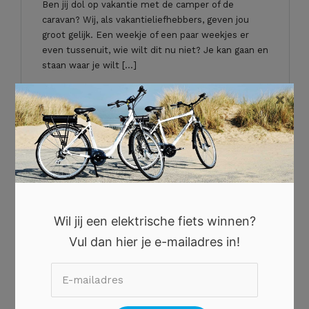
Ben jij dol op vakantie met de camper of de
caravan? Wij, als vakantieliefhebbers, geven jou
groot gelijk. Een weekje of een paar weekjes er
even tussenuit, wie wilt dit nu niet? Je kan gaan en
staan waar je wilt […]
×
`Lees verder
Wil jij een elektrische fiets winnen?
Vul dan hier je e-mailadres in!