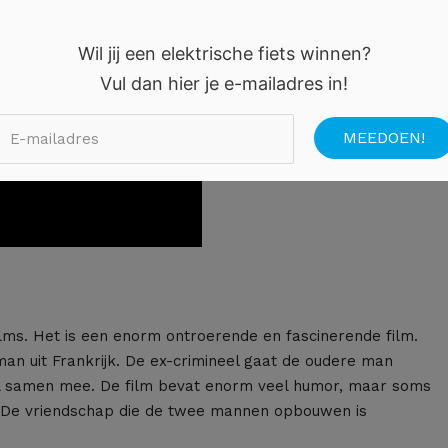
Wil jij een elektrische fiets winnen?
Vul dan hier je e-mailadres in!
 films. Het is een enorm ontroerende en fascinerende film.
man uit Frankrijk. De ex-crimineel gaat de oudere man
el samen mee. De film bevat enorm veel humor, maar soms
. De vriendschap die de twee mannen opbouwen is