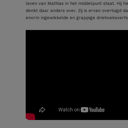
leven van Mathias in het middelpunt staat. Hij 
denkt daar anders over. Zij is ervan overtuigd d
enorm ingewikkelde en grappige driehoeksverhou