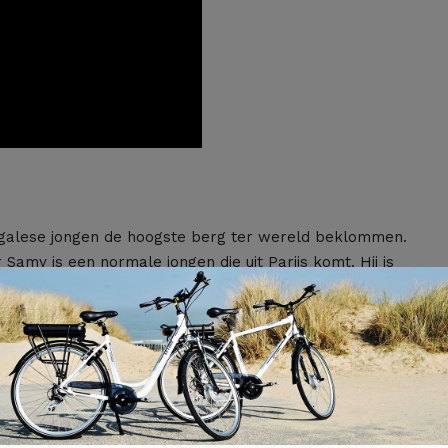
negalese jongen de hoogste berg ter wereld beklommen.
Samy is een normale jongen die uit Parijs komt. Hij is
k de hoogste berg ter wereld voor haar te beklimmen, de
 en steunt hem. Het is een avontuurlijk verhaal met