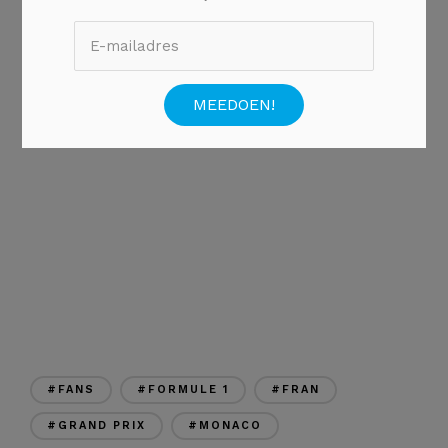
er natuurlijk ook zeldzame vissoorten en zeedieren die in
het aquarium rondzwemmen. Deze kun je allemaal met je
eigen ogen bewonderen. De dieren zijn verdeeld over 3
aquaria, namelijk: het mediterrane aquarium, het tropische
aquarium en de haaien lagune. In totaal zul je 4000
verschillende vissoorten tegenkomen!
#FANS
#FORMULE 1
#FRAN
#GRAND PRIX
#MONACO