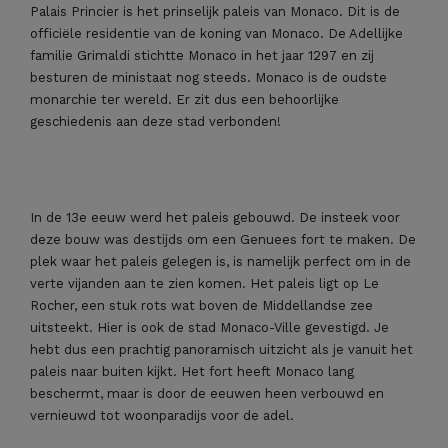
Palais Princier is het prinselijk paleis van Monaco. Dit is de
officiële residentie van de koning van Monaco. De Adellijke
familie Grimaldi stichtte Monaco in het jaar 1297 en zij
besturen de ministaat nog steeds. Monaco is de oudste
monarchie ter wereld. Er zit dus een behoorlijke
geschiedenis aan deze stad verbonden!
In de 13e eeuw werd het paleis gebouwd. De insteek voor
deze bouw was destijds om een Genuees fort te maken. De
plek waar het paleis gelegen is, is namelijk perfect om in de
verte vijanden aan te zien komen. Het paleis ligt op Le
Rocher, een stuk rots wat boven de Middellandse zee
uitsteekt. Hier is ook de stad Monaco-Ville gevestigd. Je
hebt dus een prachtig panoramisch uitzicht als je vanuit het
paleis naar buiten kijkt. Het fort heeft Monaco lang
beschermt, maar is door de eeuwen heen verbouwd en
vernieuwd tot woonparadijs voor de adel.