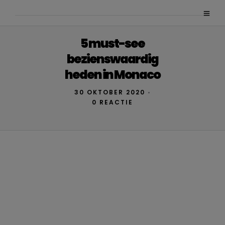
5 must-see
bezienswaardig
heden in Monaco
30 OKTOBER 2020
•
0 REACTIE