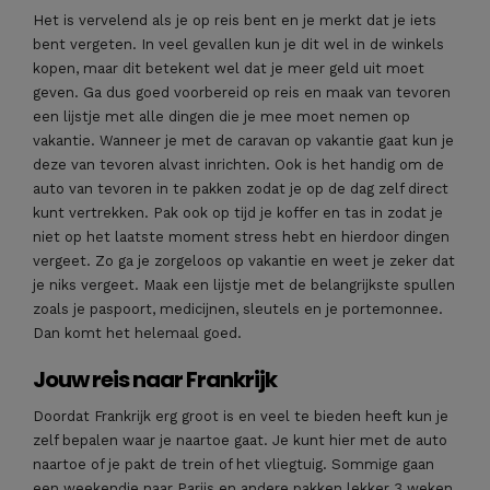
Het is vervelend als je op reis bent en je merkt dat je iets
bent vergeten. In veel gevallen kun je dit wel in de winkels
kopen, maar dit betekent wel dat je meer geld uit moet
geven. Ga dus goed voorbereid op reis en maak van tevoren
een lijstje met alle dingen die je mee moet nemen op
vakantie. Wanneer je met de caravan op vakantie gaat kun je
deze van tevoren alvast inrichten. Ook is het handig om de
auto van tevoren in te pakken zodat je op de dag zelf direct
kunt vertrekken. Pak ook op tijd je koffer en tas in zodat je
niet op het laatste moment stress hebt en hierdoor dingen
vergeet. Zo ga je zorgeloos op vakantie en weet je zeker dat
je niks vergeet. Maak een lijstje met de belangrijkste spullen
zoals je paspoort, medicijnen, sleutels en je portemonnee.
Dan komt het helemaal goed.
Jouw reis naar Frankrijk
Doordat Frankrijk erg groot is en veel te bieden heeft kun je
zelf bepalen waar je naartoe gaat. Je kunt hier met de auto
naartoe of je pakt de trein of het vliegtuig. Sommige gaan
een weekendje naar Parijs en andere pakken lekker 3 weken