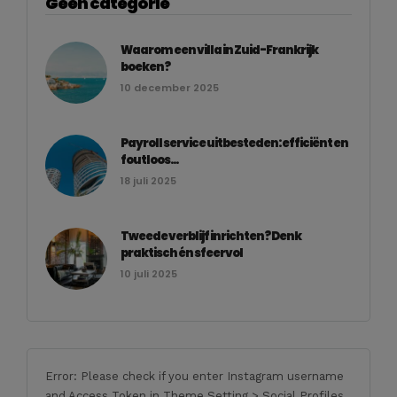
Geen categorie
Waarom een villa in Zuid-Frankrijk
boeken?
10 december 2025
Payroll service uitbesteden: efficiënt en
foutloos...
18 juli 2025
Tweede verblijf inrichten? Denk
praktisch én sfeervol
10 juli 2025
Error: Please check if you enter Instagram username
and Access Token in Theme Setting > Social Profiles