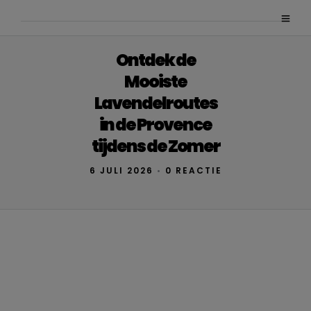
Ontdek de
Mooiste
Lavendelroutes
in de Provence
tijdens de Zomer
6 JULI 2026
•
0 REACTIE