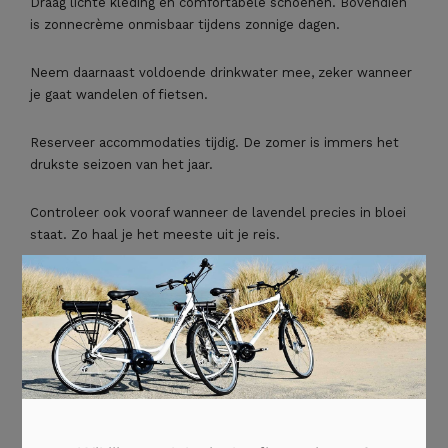
Draag lichte kleding en comfortabele schoenen. Bovendien
is zonnecrème onmisbaar tijdens zonnige dagen.
Neem daarnaast voldoende drinkwater mee, zeker wanneer
je gaat wandelen of fietsen.
Reserveer accommodaties tijdig. De zomer is immers het
drukste seizoen van het jaar.
Controleer ook vooraf wanneer de lavendel precies in bloei
staat. Zo haal je het meeste uit je reis.
×
Maak kennis met lokale producten
De Provence staat bekend om haar kwaliteitsproducten.
Lavendelhoning is bijzonder populair. Daarnaast vind je
heerlijke olijfolie, kruidenmengsels en ambachtelijke zepen.