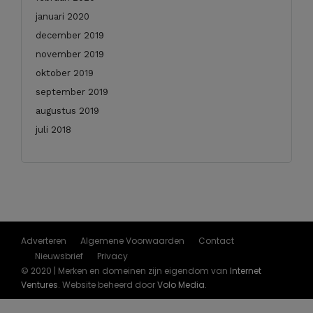
januari 2020
december 2019
november 2019
oktober 2019
september 2019
augustus 2019
juli 2018
Adverteren
Algemene Voorwaarden
Contact
Nieuwsbrief
Privacy
© 2020 | Merken en domeinen zijn eigendom van
Internet
Ventures
. Website beheerd door
Volo Media
.