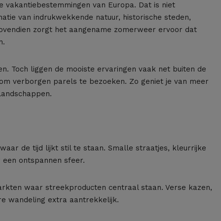
rste vakantiebestemmingen van Europa. Dat is niet
atie van indrukwekkende natuur, historische steden,
 Bovendien zorgt het aangename zomerweer ervoor dat
n.
n. Toch liggen de mooiste ervaringen vaak net buiten de
om verborgen parels te bezoeken. Zo geniet je van meer
 landschappen.
ar de tijd lijkt stil te staan. Smalle straatjes, kleurrijke
r een ontspannen sfeer.
arkten waar streekproducten centraal staan. Verse kazen,
e wandeling extra aantrekkelijk.