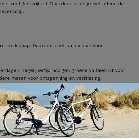
t veel gastvrijheid. Daardoor proef je niet alleen de
evensstijl.
rd landschap. Daarom is het land ideaal voor
dagen. Tegelijkertijd nodigen groene valleien uit voor
dere meren voor ontspanning en verfrissing.
estemming. Hier hoor je vooral vogels en het ruisen van
 talloze wandel- en fietsroutes.