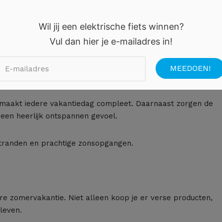
jn er ook rustige kustplaatsen waar je volop kunt
Wil jij een elektrische fiets winnen?
Vul dan hier je e-mailadres in!
nden met gezellige havens. Bovendien serveren lokale
 maakt iedere vakantiedag compleet. Daarnaast zorgen de
 een heerlijk ontspannen gevoel.
stranden en prachtige zonsopgangen.
re zomervakantie. Niet alleen koop je er verse producten,
leven.