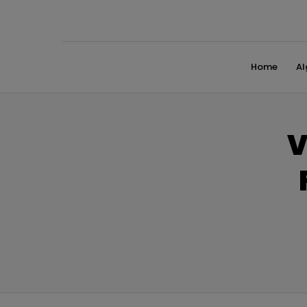
Home
A
V