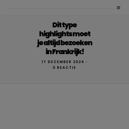
Dit type
highlights moet
je altijd bezoeken
in Frankrijk!
17 DECEMBER 2024
•
0 REACTIE