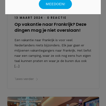
13 MAART 2024
•
0 REACTIE
Op vakantie naar Frankrijk? Deze
dingen mag je niet overslaan!
Een vakantie naar Frankrijk is voor veel
Nederlanders niets bijzonders. Elk jaar gaan er
miljoenen vakantiegangers naar Frankrijk. Het liefst
naar een camping, waar ze ook nog eens hun eigen
taal kunnen praten en waar je de buren dus ook
[…]
`Lees verder