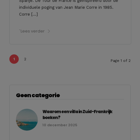
Spanje. De Tour de France is geïnspireerd door de
individuele poging van Jean Marie Corre in 1985.
Corre […]
`Lees verder
1
2
Page 1 of 2
Geen categorie
Waarom een villa in Zuid-Frankrijk
boeken?
10 december 2025