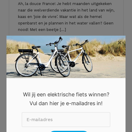
Ah, la douce France! Je hebt maanden uitgekeken
naar die welverdiende vakantie in het land van wijn,
kaas en ‘joie de vivre’. Maar wat als de hemel
openbarst en je plannen in het water vallen? Geen
nood! Met een beetje […]
×
`Lees verder
Wil jij een elektrische fiets winnen?
Vul dan hier je e-mailadres in!