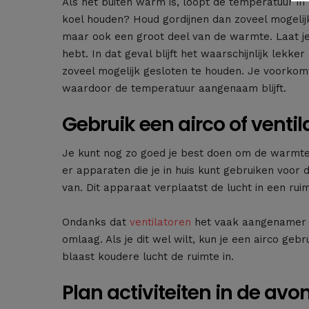
Als het buiten warm is, loopt de temperatuur in h
koel houden? Houd gordijnen dan zoveel mogelijk 
maar ook een groot deel van de warmte. Laat je 
hebt. In dat geval blijft het waarschijnlijk lekk
zoveel mogelijk gesloten te houden. Je voorkom
waardoor de temperatuur aangenaam blijft.
Gebruik een airco of ventil
Je kunt nog zo goed je best doen om de warmte bu
er apparaten die je in huis kunt gebruiken voor 
van. Dit apparaat verplaatst de lucht in een rui
Ondanks dat
ventilatoren
het vaak aangenamer m
omlaag. Als je dit wel wilt, kun je een airco ge
blaast koudere lucht de ruimte in.
Plan activiteiten in de avo