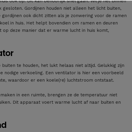
uis ook op. Dit kan behoorlijk snel gaan. Wil je het binnen
gesloten. Gordijnen houden niet alleen het licht buiten,
gordijnen ook dicht zitten als je zonwering voor de ramen
er koel in huis. Het helpt bovendien om ramen en deuren
t op deze manier dat er warme lucht in huis komt,
ator
iten te houden, het lukt helaas niet altijd. Gelukkig zijn
de nodige verkoeling. Een ventilator is hier een voorbeeld
mte, waardoor er een koele(re) luchtstroom ontstaat.
aken in een ruimte, brengen ze de temperatuur niet
bruiken. Dit apparaat voert warme lucht af naar buiten en
nd