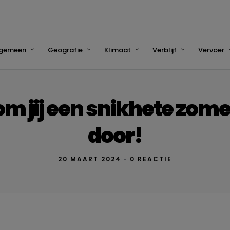
lgemeen
Geografie
Klimaat
Verblijf
Vervoer
om jij een snikhete zom
door!
20 MAART 2024
•
0 REACTIE