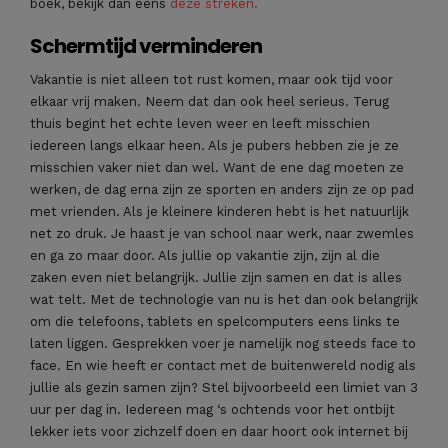
boek, bekijk dan eens
deze streken.
Schermtijd verminderen
Vakantie is niet alleen tot rust komen, maar ook tijd voor
elkaar vrij maken. Neem dat dan ook heel serieus. Terug
thuis begint het echte leven weer en leeft misschien
iedereen langs elkaar heen. Als je pubers hebben zie je ze
misschien vaker niet dan wel. Want de ene dag moeten ze
werken, de dag erna zijn ze sporten en anders zijn ze op pad
met vrienden. Als je kleinere kinderen hebt is het natuurlijk
net zo druk. Je haast je van school naar werk, naar zwemles
en ga zo maar door. Als jullie op vakantie zijn, zijn al die
zaken even niet belangrijk. Jullie zijn samen en dat is alles
wat telt. Met de technologie van nu is het dan ook belangrijk
om die telefoons, tablets en spelcomputers eens links te
laten liggen. Gesprekken voer je namelijk nog steeds face to
face. En wie heeft er contact met de buitenwereld nodig als
jullie als gezin samen zijn? Stel bijvoorbeeld een limiet van 3
uur per dag in. Iedereen mag ‘s ochtends voor het ontbijt
lekker iets voor zichzelf doen en daar hoort ook internet bij