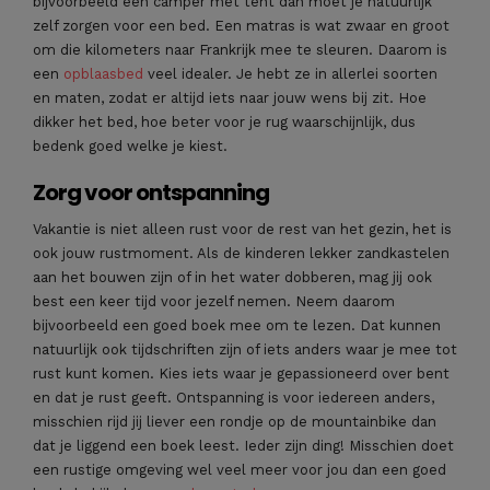
bijvoorbeeld een camper met tent dan moet je natuurlijk
zelf zorgen voor een bed. Een matras is wat zwaar en groot
om die kilometers naar Frankrijk mee te sleuren. Daarom is
een
opblaasbed
veel idealer. Je hebt ze in allerlei soorten
en maten, zodat er altijd iets naar jouw wens bij zit. Hoe
dikker het bed, hoe beter voor je rug waarschijnlijk, dus
bedenk goed welke je kiest.
Zorg voor ontspanning
Vakantie is niet alleen rust voor de rest van het gezin, het is
ook jouw rustmoment. Als de kinderen lekker zandkastelen
aan het bouwen zijn of in het water dobberen, mag jij ook
best een keer tijd voor jezelf nemen. Neem daarom
bijvoorbeeld een goed boek mee om te lezen. Dat kunnen
natuurlijk ook tijdschriften zijn of iets anders waar je mee tot
rust kunt komen. Kies iets waar je gepassioneerd over bent
en dat je rust geeft. Ontspanning is voor iedereen anders,
misschien rijd jij liever een rondje op de mountainbike dan
dat je liggend een boek leest. Ieder zijn ding! Misschien doet
een rustige omgeving wel veel meer voor jou dan een goed