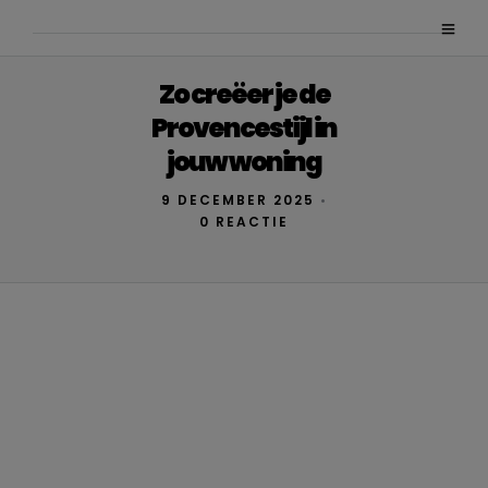
Zo creëer je de
Provencestijl in
jouw woning
9 DECEMBER 2025
•
0 REACTIE