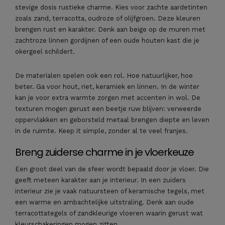
stevige dosis rustieke charme. Kies voor zachte aardetinten
zoals zand, terracotta, oudroze of olijfgroen. Deze kleuren
brengen rust en karakter. Denk aan beige op de muren met
zachtroze linnen gordijnen of een oude houten kast die je
okergeel schildert.
De materialen spelen ook een rol. Hoe natuurlijker, hoe
beter. Ga voor hout, riet, keramiek en linnen. In de winter
kan je voor extra warmte zorgen met accenten in wol. De
texturen mogen gerust een beetje ruw blijven: verweerde
oppervlakken en geborsteld metaal brengen diepte en leven
in de ruimte. Keep it simple, zonder al te veel franjes.
Breng zuiderse charme in je vloerkeuze
Een groot deel van de sfeer wordt bepaald door je vloer. Die
geeft meteen karakter aan je interieur. In een zuiders
interieur zie je vaak natuursteen of keramische tegels, met
een warme en ambachtelijke uitstraling. Denk aan oude
terracottategels of zandkleurige vloeren waarin gerust wat
kleurschakeringen mogen zitten.