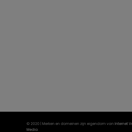
© 2020 | Merken en domeinen zijn eigendom van
Internet 
Media
.