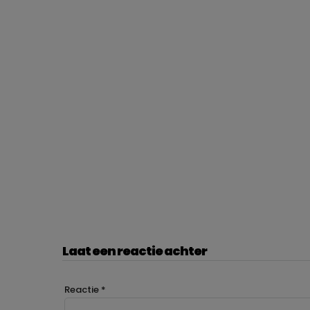
Laat een reactie achter
Reactie
*