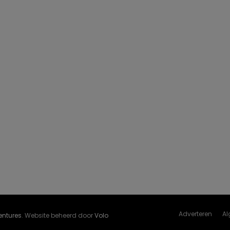
Adverteren
Al
Ventures
. Website beheerd door
Volo