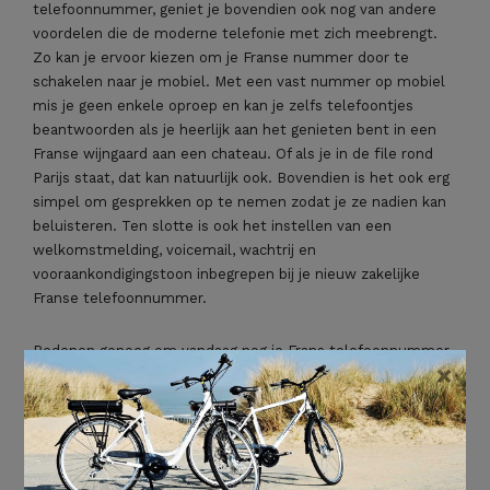
telefoonnummer, geniet je bovendien ook nog van andere
voordelen die de moderne telefonie met zich meebrengt.
Zo kan je ervoor kiezen om je Franse nummer door te
schakelen naar je mobiel. Met een vast nummer op mobiel
mis je geen enkele oproep en kan je zelfs telefoontjes
beantwoorden als je heerlijk aan het genieten bent in een
Franse wijngaard aan een chateau. Of als je in de file rond
Parijs staat, dat kan natuurlijk ook. Bovendien is het ook erg
simpel om gesprekken op te nemen zodat je ze nadien kan
beluisteren. Ten slotte is ook het instellen van een
welkomstmelding, voicemail, wachtrij en
vooraankondigingstoon inbegrepen bij je nieuw zakelijke
Franse telefoonnummer.
Redenen genoeg om vandaag nog je Frans telefoonnummer
×
aan te vragen.
Qu’est-ce que tu attends?
#EEN FRANKRIJK TELEFOONNUMMER