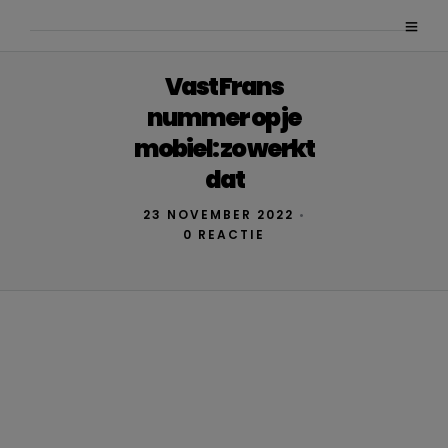
Vast Frans
nummer op je
mobiel: zo werkt
dat
23 NOVEMBER 2022
•
0 REACTIE