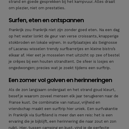
strand en goede gesprekken bij het kampvuur. Alles draait
om plezier, niet om prestaties.
Surfen, eten en ontspannen
Frankrijk zou Frankrijk niet zijn zonder goed eten. Na een dag
op het water lonkt de geur van verse croissants, knapperige
stokbroden en lokale wijnen. In surfplaatsjes als Seignosse
of Lacanau wisselen trendy surfbarretjes en kleine bistro’s
elkaar af. Hier eet je mosselen met uitzicht op zee of bestel
je crêpes bij een houten strandtent. De sfeer is losjes en
ongedwongen; precies wat je zoekt tijdens een surftrip.
Een zomer vol golven en herinneringen
Als de zon langzaam ondergaat en het strand goud kleurt,
besef je waarom zoveel mensen elk jaar terugkeren naar de
Franse kust. De combinatie van natuur, vrijheid en
vriendschap maakt een surftrip hier uniek. Een surfvakantie
in Frankrijk via Surfblend is meer dan een reis: het is een
ervaring die je bijblijft, een herinnering die naar zout en zon
ruikt. Hier, tussen camping en kust, vind je de perfecte