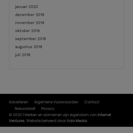
januari 2020
december 2019
november 2019
oktober 2019
september 2019
augustus 2019
juli 2018
Adverteren
Algemene Voorwaarden
Contact
Nieuwsbrief
Privacy
© 2020 | Merken en domeinen zijn eigendom van
Internet
Ventures
. Website beheerd door
Volo Media
.