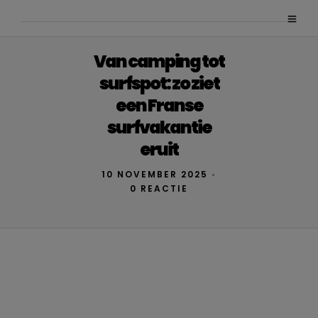
Van camping tot
surfspot: zo ziet
een Franse
surfvakantie
eruit
10 NOVEMBER 2025
•
0 REACTIE