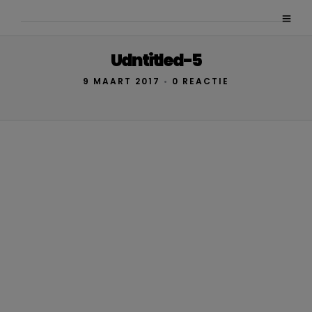
Udntitled-5
9 MAART 2017
•
0 REACTIE