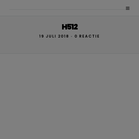
H512
19 JULI 2018
•
0 REACTIE