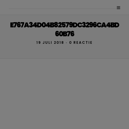
E767A34D04B82579DC3296CA4BD
60B76
19 JULI 2018
•
0 REACTIE