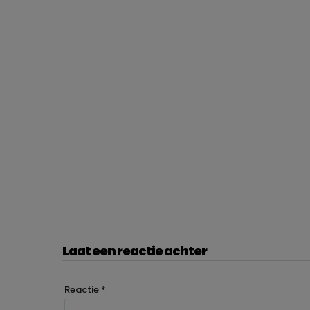
Laat een reactie achter
Reactie
*