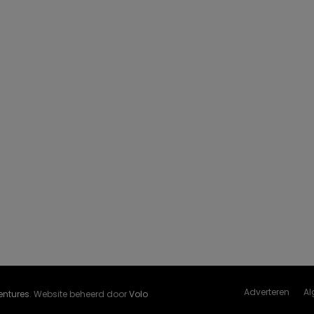
Adverteren
Al
Ventures
. Website beheerd door
Volo