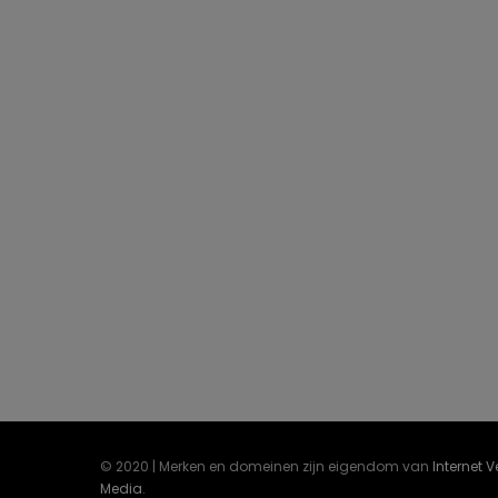
© 2020 | Merken en domeinen zijn eigendom van
Internet 
Media
.