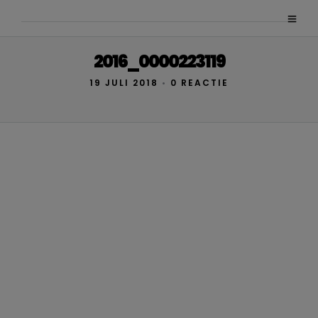
2016_0000223119
19 JULI 2018
•
0 REACTIE