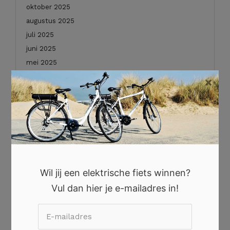
oktober 2025
augustus 2025
juli 2025
juni 2025
mei 2025
januari 2025
×
december 2024
november 2024
oktober 2024
september 2024
augustus 2024
juli 2024
Wil jij een elektrische fiets winnen?
juni 2024
Vul dan hier je e-mailadres in!
mei 2024
april 2024
maart 2024
februari 2024