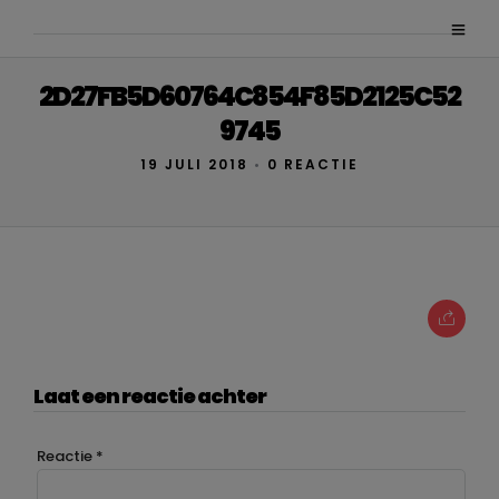
2D27FB5D60764C854F85D2125C52
9745
19 JULI 2018
•
0 REACTIE
Laat een reactie achter
Reactie
*