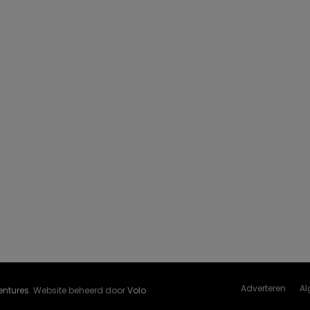
Adverteren
Al
Ventures
. Website beheerd door
Volo