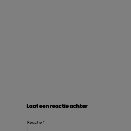
Laat een reactie achter
Reactie
*