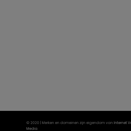
© 2020 | Merken en domeinen zijn eigendom van
Internet 
Media
.