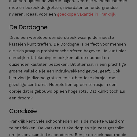
afkoelen tijdens de warme dagen. Neem je wandelschoenen
mee en bezoek de grotten, rivierdalen en ondergrondse
rivieren. Ideaal voor een
goedkope vakantie in Frankrijk
.
De Dordogne
Dit is een wereldberoemde streek waar je de meeste
kastelen kunt treffen. De Dordogne is perfect voor mensen
die zich graag in prehistorische sferen begeven. Je kunt hier
namelijk rotstekeningen bekijken uit de oudheid en
duizenden kastelen bezoeken. Dit allemaal in een prachtige
groene vallei die je een indrukwekkend gevoel geeft. Ook
hier vind je diverse grotten en authentieke dorpjes met
gezellige centrums. Neerploffen op een terrasje in een
dorpje dat is gebouwd op een hoge rots. Dat klinkt toch als
een droom?
Conclusie
Frankrijk kent vele schoonheden en is de moeite waard om
te ontdekken. De karakteristieke dorpjes zijn zeer geschikt
om je zonvakantie te spenderen. Ben je op zoek naar mooie