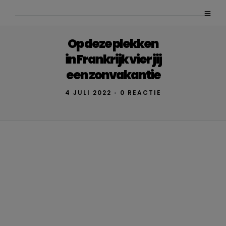
Op deze plekken
in Frankrijk vier jij
een zonvakantie
4 JULI 2022
•
0 REACTIE