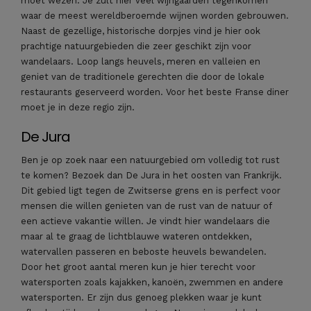
moet wezen. Je zult hier veel wijngaarden tegenkomen
waar de meest wereldberoemde wijnen worden gebrouwen.
Naast de gezellige, historische dorpjes vind je hier ook
prachtige natuurgebieden die zeer geschikt zijn voor
wandelaars. Loop langs heuvels, meren en valleien en
geniet van de traditionele gerechten die door de lokale
restaurants geserveerd worden. Voor het beste Franse diner
moet je in deze regio zijn.
De Jura
Ben je op zoek naar een natuurgebied om volledig tot rust
te komen? Bezoek dan De Jura in het oosten van Frankrijk.
Dit gebied ligt tegen de Zwitserse grens en is perfect voor
mensen die willen genieten van de rust van de natuur of
een actieve vakantie willen. Je vindt hier wandelaars die
maar al te graag de lichtblauwe wateren ontdekken,
watervallen passeren en beboste heuvels bewandelen.
Door het groot aantal meren kun je hier terecht voor
watersporten zoals kajakken, kanoën, zwemmen en andere
watersporten. Er zijn dus genoeg plekken waar je kunt