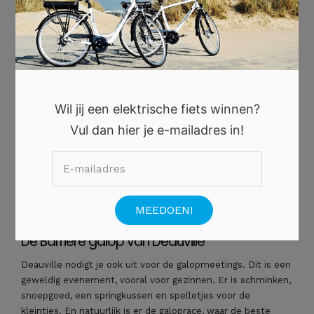
vinden hier regelmatig races plaats. Ze vinden vaak plaats in
de late avonduren. Dit betekent dat je volop kunt genieten
van de zomeravonden. Dit evenement is onder andere een
van de mooiste paardenshows in Normandië omdat het
vooral gericht is op gezinnen. Er zijn springkussens,
kinderrodeo, ponyritjes en heerlijke crêpes.
De Deauville Polo Club, waar traditioneel polo
Wil jij een elektrische fiets winnen?
wordt gespeeld
Vul dan hier je e-mailadres in!
Polotoernooien in Frankrijk
worden al sinds 1880 in Deauville
gehouden. De beste polospelers ter wereld ontmoeten
elkaar hier. Als je in augustus een vakantie in Normandië
plant, moet je zeker een bezoek brengen aan Deauville,
want dan kun je volop genieten van de paardensport.
De Barrière galop van Deauville
Deauville nodigt je ook uit voor de galopmeetings. Dit is een
geweldig evenement, vooral voor gezinnen. Er is schminken,
snoepgoed, een springkussen en spelletjes voor de
kleintjes. En natuurlijk is er de galoprace, waar de beste