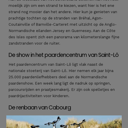
moeilijk zijn om een strand te kiezen, want hier is het ene
strand nog mooier dan het andere. Hier kun je genieten van
prachtige tochten op de stranden van Bréhal, Agon-
Coutainville of Barnville-Carteret met uitzicht op de Anglo-
Normandische eilanden Jersey en Guernesey. Aan de Côte
des Isles opent zich een panorama van kilometerslange fijne
zandstranden voor de ruiter.
De show in het paardencentrum van Saint-Lô
Het paardencentrum van Saint-Lô ligt vlak naast de
nationale stoeterij van Saint-Lô. Hier nemen elk jaar bijna
25.000 paardenliefhebbers deel aan de Normandische
paardenshow. Een week lang ligt de nadruk op springen,
parcoursrijden en praatjesmakerij. Er zijn ook spelletjes en
paardrijactiviteiten voor kinderen.
De renbaan van Cabourg
Cabourg heeft een van de mooiste stranden van Normandië
×
en een geweldige renbaan. Vooral in de zomermaanden