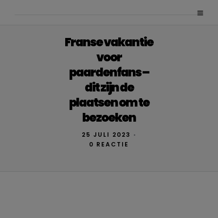
Franse vakantie
voor
paardenfans –
dit zijn de
plaatsen om te
bezoeken
25 JULI 2023
•
0 REACTIE