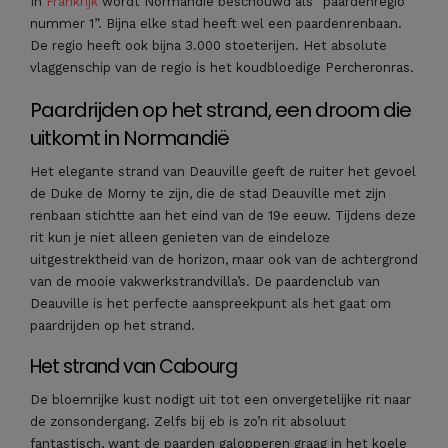
In
Frankrijk
wordt Normandië beschouwd als “paardenregio
nummer 1”. Bijna elke stad heeft wel een paardenrenbaan.
De regio heeft ook bijna 3.000 stoeterijen. Het absolute
vlaggenschip van de regio is het koudbloedige Percheronras.
Paardrijden op het strand, een droom die
uitkomt in Normandië
Het elegante strand van Deauville geeft de ruiter het gevoel
de Duke de Morny te zijn, die de stad Deauville met zijn
renbaan stichtte aan het eind van de 19e eeuw. Tijdens deze
rit kun je niet alleen genieten van de eindeloze
uitgestrektheid van de horizon, maar ook van de achtergrond
van de mooie vakwerkstrandvilla’s. De paardenclub van
Deauville is het perfecte aanspreekpunt als het gaat om
paardrijden op het strand.
Het strand van Cabourg
De bloemrijke kust nodigt uit tot een onvergetelijke rit naar
de zonsondergang. Zelfs bij eb is zo’n rit absoluut
fantastisch, want de paarden galopperen graag in het koele