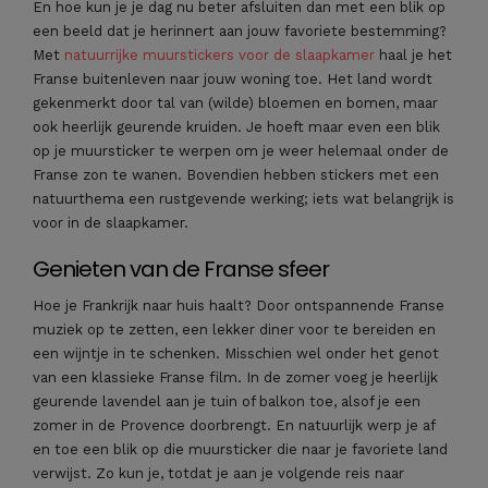
En hoe kun je je dag nu beter afsluiten dan met een blik op
een beeld dat je herinnert aan jouw favoriete bestemming?
Met
natuurrijke muurstickers voor de slaapkamer
haal je het
Franse buitenleven naar jouw woning toe. Het land wordt
gekenmerkt door tal van (wilde) bloemen en bomen, maar
ook heerlijk geurende kruiden. Je hoeft maar even een blik
op je muursticker te werpen om je weer helemaal onder de
Franse zon te wanen. Bovendien hebben stickers met een
natuurthema een rustgevende werking; iets wat belangrijk is
voor in de slaapkamer.
Genieten van de Franse sfeer
Hoe je Frankrijk naar huis haalt? Door ontspannende Franse
muziek op te zetten, een lekker diner voor te bereiden en
een wijntje in te schenken. Misschien wel onder het genot
van een klassieke Franse film. In de zomer voeg je heerlijk
geurende lavendel aan je tuin of balkon toe, alsof je een
zomer in de Provence doorbrengt. En natuurlijk werp je af
en toe een blik op die muursticker die naar je favoriete land
verwijst. Zo kun je, totdat je aan je volgende reis naar