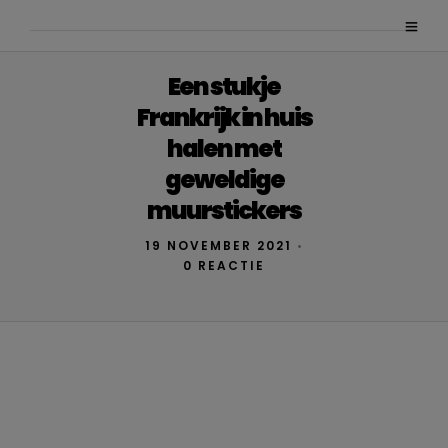
Een stukje
Frankrijk in huis
halen met
geweldige
muurstickers
19 NOVEMBER 2021
•
0 REACTIE