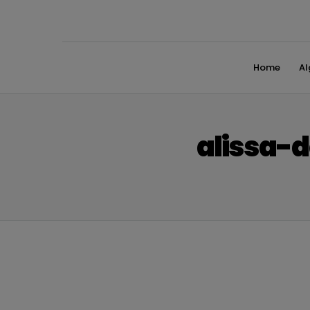
Home
A
alissa-