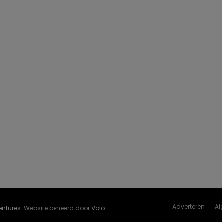
Adverteren
Al
Ventures
. Website beheerd door
Volo