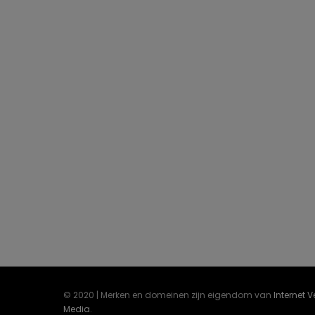
© 2020 | Merken en domeinen zijn eigendom van
Internet 
Media
.