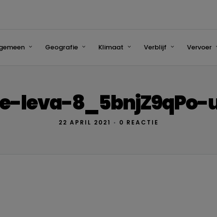
lgemeen
Geografie
Klimaat
Verblijf
Vervoer
de-leva-8_5bnjZ9qPo-
22 APRIL 2021
•
0 REACTIE