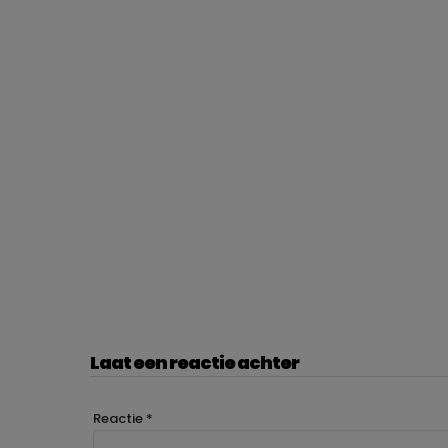
Laat een reactie achter
Reactie
*