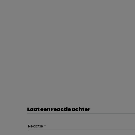
Laat een reactie achter
Reactie
*