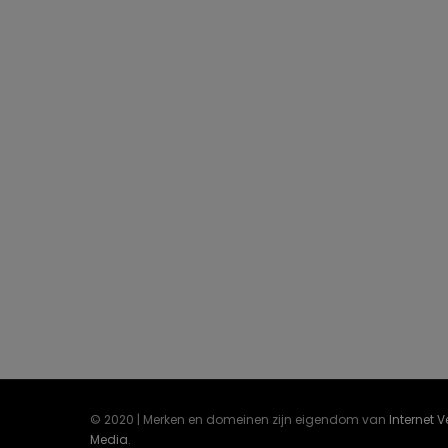
© 2020 | Merken en domeinen zijn eigendom van
Internet 
Media
.