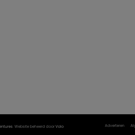
Adverteren
Al
Ventures
. Website beheerd door
Volo