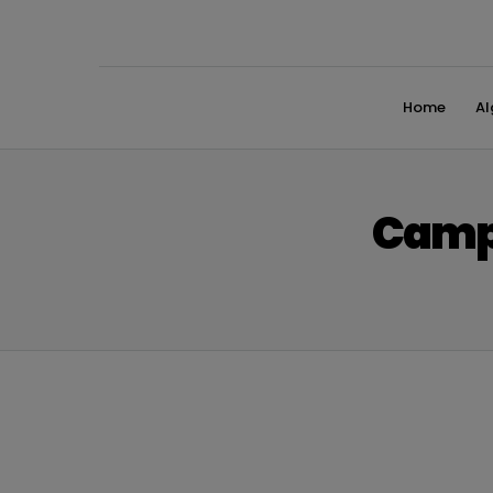
Home
A
Campe