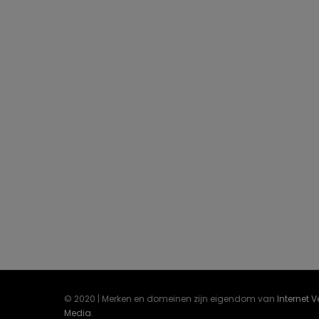
© 2020 | Merken en domeinen zijn eigendom van
Internet 
Media
.