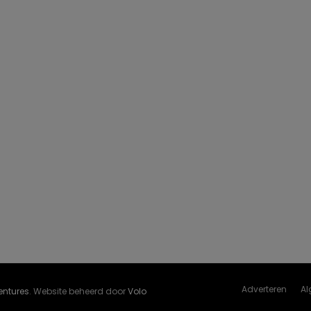
Adverteren
Al
Ventures
. Website beheerd door
Volo