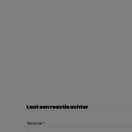
Laat een reactie achter
Reactie
*