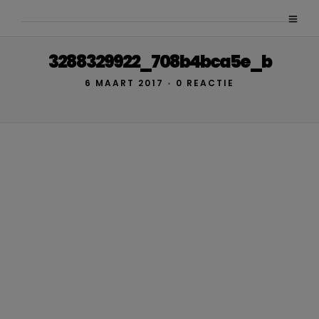
3288329922_708b4bca5e_b
6 MAART 2017
•
0 REACTIE