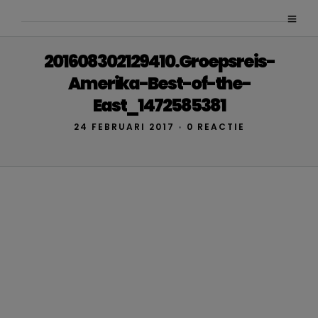
201608302129410.Groepsreis-
Amerika-Best-of-the-
East_1472585381
24 FEBRUARI 2017
•
0 REACTIE