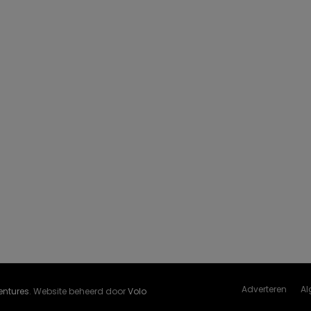
Adverteren
Al
Ventures
. Website beheerd door
Volo