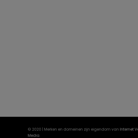
© 2020 | Merken en domeinen zijn eigendom van
Internet 
Media
.