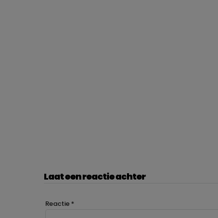
Laat een reactie achter
Reactie
*