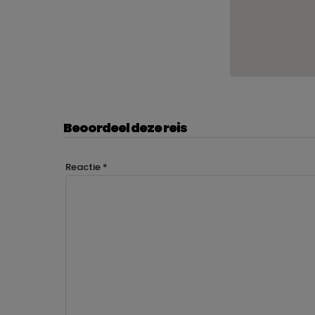
Beoordeel deze reis
Reactie
*