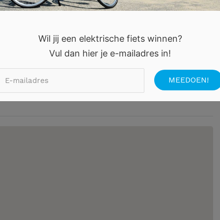
uit hebt u een directe metroverbinding met het station
jzondere ontbijtruimte! Kortom, een echte…
Wil jij een elektrische fiets winnen?
Vul dan hier je e-mailadres in!