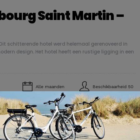
ourg Saint Martin –
Dit schitterende hotel werd helemaal gerenoveerd in
modern design. Het hotel heeft een rustige ligging in een
Alle maanden
Beschikbaarheid 50
 schitterende hotel werd helemaal gerenoveerd in 2012.
sign. Het hotel heeft een rustige ligging in een
al in het 10e arrondissement op loopafstand van de