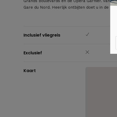
Grands Boulevards en de Opéra Garnier. Van hier
Gare du Nord. Heerlijk ontbijten doet u in de bi
Inclusief vliegreis
Exclusief
Kaart