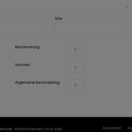
Site
Bestemming
Vervoer
Algemene beoordeling
Adverteren
Al
Ventures
. Website beheerd door
Volo