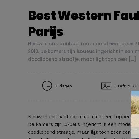
Best Western Faub
Parijs
Nieuw in ons aanbod, maar nu al een topper! 
2012. De kamers zijn luxueus ingericht in een 
doodlopend straatje, maar ligt toch zeer […]
7 dagen
Leeftijd 3+
Nieuw in ons aanbod, maar nu al een topper! Dit
De kamers zijn luxueus ingericht in een modern de
doodlopend straatje, maar ligt toch zeer centra