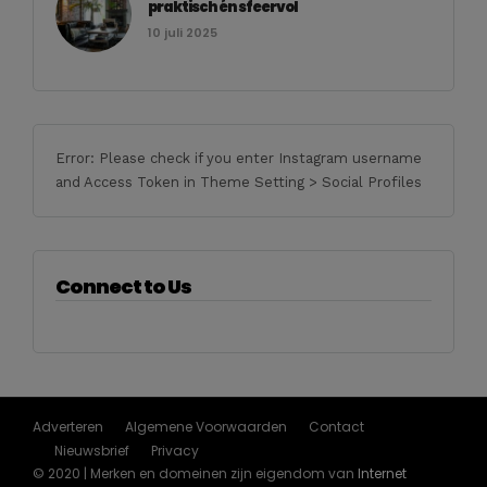
praktisch én sfeervol
10 juli 2025
Error: Please check if you enter Instagram username
and Access Token in Theme Setting > Social Profiles
Connect to Us
Adverteren
Algemene Voorwaarden
Contact
Nieuwsbrief
Privacy
© 2020 | Merken en domeinen zijn eigendom van
Internet