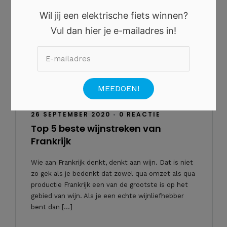
Wil jij een elektrische fiets winnen?
Vul dan hier je e-mailadres in!
26 SEPTEMBER 2020
•
0 REACTIE
Top 5 beste wijnstreken van
Frankrijk
Wie aan Frankrijk denkt, denkt aan wijn. Dat is niet
zo gek als je bedenkt dat zowel qua omzet als qua
productie Frankrijk een van de grootste is op het
gebied van wijn. Als je een echte wijnliefhebber
bent dan […]