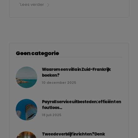
`Lees verder
Geen categorie
Waarom een villa in Zuid-Frankrijk
boeken?
10 december 2025
Payroll service uitbesteden: efficiënt en
foutloos...
18 juli 2025
Tweede verblijf inrichten? Denk