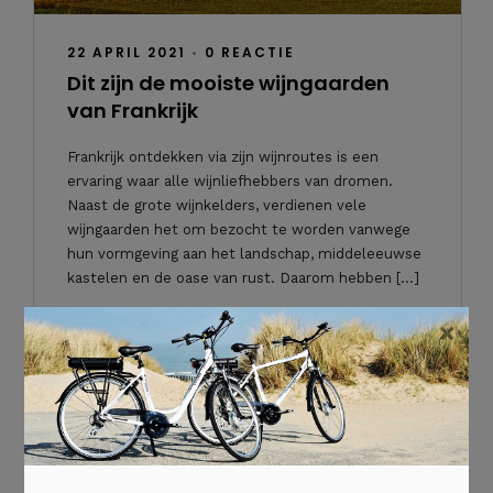
22 APRIL 2021
•
0 REACTIE
Dit zijn de mooiste wijngaarden
van Frankrijk
Frankrijk ontdekken via zijn wijnroutes is een
ervaring waar alle wijnliefhebbers van dromen.
Naast de grote wijnkelders, verdienen vele
wijngaarden het om bezocht te worden vanwege
hun vormgeving aan het landschap, middeleeuwse
kastelen en de oase van rust. Daarom hebben […]
×
`Lees verder