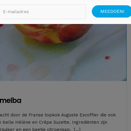
e melba
acht door de Franse topkok Auguste Escoffier die ook
 belle Hélène en Crêpe Suzette. Ingrediënten zijn
rsuiker en een beetje citroensap. […]