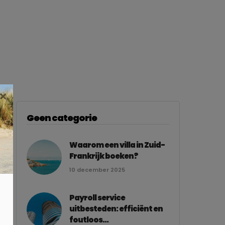
×
Geen categorie
Waarom een villa in Zuid-
Frankrijk boeken?
10 december 2025
Payroll service
uitbesteden: efficiënt en
foutloos...