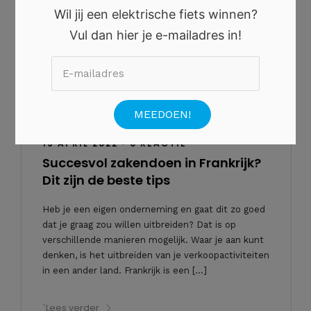
Wil jij een elektrische fiets winnen?
Vul dan hier je e-mailadres in!
19 APRIL 2022
•
0 REACTIE
Succesvol zakendoen in Frankrijk?
Dit zijn de beste tips
Heb je een eigen onderneming en gaat dit zo goed
dat je graag zou willen uitbreiden? Dat is op
verschillende manieren mogelijk. Waar je aan kunt
denken, is het uitbreiden van je verkoopactiviteiten
in een ander land. Frankrijk is een […]
`Lees verder