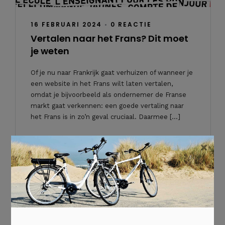
16 FEBRUARI 2024
•
0 REACTIE
Vertalen naar het Frans? Dit moet
je weten
Of je nu naar Frankrijk gaat verhuizen of wanneer je
een website in het Frans wilt laten vertalen,
omdat je bijvoorbeeld als ondernemer de Franse
markt gaat verkennen: een goede vertaling naar
het Frans is in zo’n geval cruciaal. Daarmee […]
`Lees verder
×