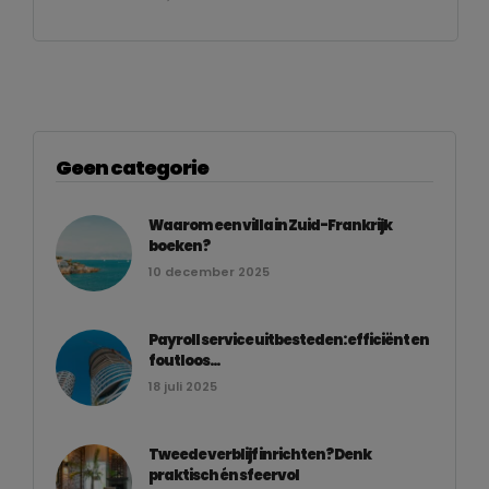
Geen categorie
Waarom een villa in Zuid-Frankrijk
boeken?
10 december 2025
Payroll service uitbesteden: efficiënt en
foutloos...
18 juli 2025
Tweede verblijf inrichten? Denk
praktisch én sfeervol