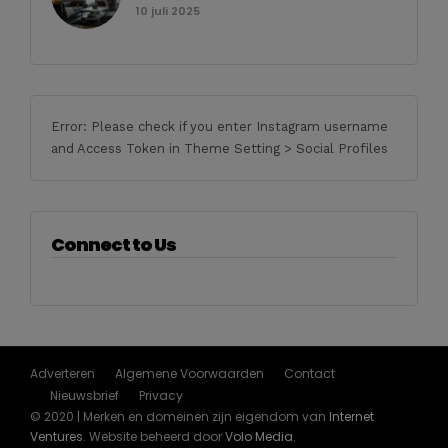
10 juli 2025
Error: Please check if you enter Instagram username
and Access Token in Theme Setting > Social Profiles
Connect to Us
Adverteren
Algemene Voorwaarden
Contact
Nieuwsbrief
Privacy
© 2020 | Merken en domeinen zijn eigendom van
Internet
Ventures
. Website beheerd door
Volo Media
.