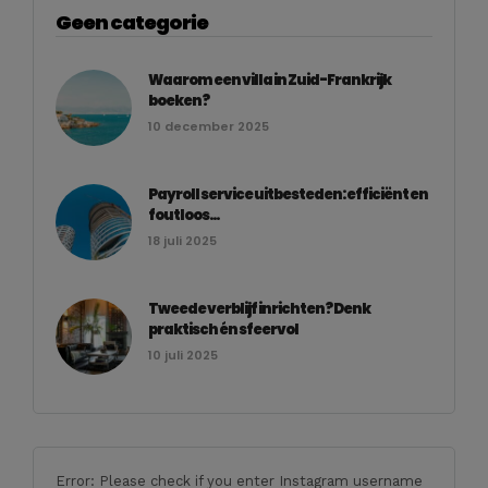
Geen categorie
Waarom een villa in Zuid-Frankrijk
boeken?
10 december 2025
Payroll service uitbesteden: efficiënt en
foutloos...
18 juli 2025
Tweede verblijf inrichten? Denk
praktisch én sfeervol
10 juli 2025
Error: Please check if you enter Instagram username