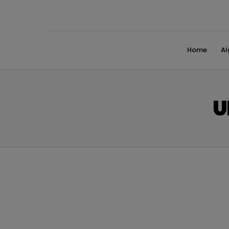
Home
A
U