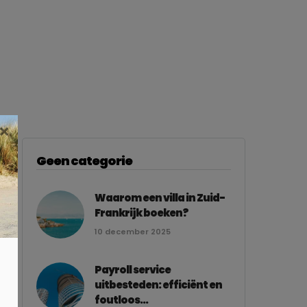
×
Geen categorie
Waarom een villa in Zuid-
Frankrijk boeken?
10 december 2025
Payroll service
uitbesteden: efficiënt en
foutloos...